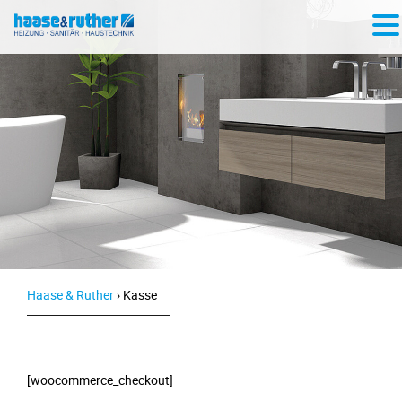
Haase & Ruther
›
Kasse
[woocommerce_checkout]